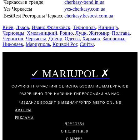
Черкассы в тренде
cherkasy-trend.in.ua
Yes Черкассы
yes-cherkasy.com.ua
BestRest Рестораны Черкасс
cherkasy.bestrest.com.ua
Киев
,
Львов
,
Ивано-Франковск
,
Тернополь
,
Винница
,
Черновцы
,
Хмельницкий
,
Ровно
,
Луцк
,
Житомир
,
Полтава
,
Чернигов
,
Черкассы
,
Днепр
,
Одесса
,
Харьков
,
Запорожье
,
Николаев
,
Мариуполь
,
Кривой Рог
,
Сайты
.
✓ MARIUPOL ✗
COPYRIGHT © ЧАСТИЧНОЕ ИСПОЛЬЗОВАНИЕ МАТЕРИАЛОВ
РАЗРЕШЕНО ПРИ НАЛИЧИИ ГИПЕРССЫЛКИ НА НАС.
*ИЗДАНИЕ ВХОДИТ В МЕДИА-ГРУППУ
MISTO ONLINE
АВТОРЫ
РЕКЛАМА
ДРУГОЕ
54
О ПОЛИТИКЕ
8
О МЭРЕ
6