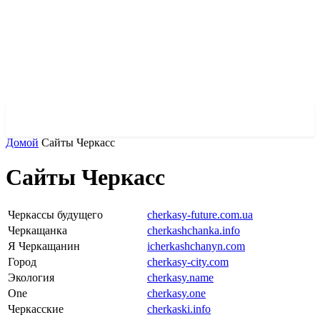
✓ MARIUPOL ✗
Домой
Сайты Черкасс
Сайты Черкасс
Черкассы будущего
cherkasy-future.com.ua
Черкащанка
cherkashchanka.info
Я Черкащанин
icherkashchanyn.com
Город
cherkasy-city.com
Экология
cherkasy.name
One
cherkasy.one
Черкасские
cherkaski.info