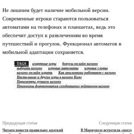
Не лишним будет наличие мобильной версии.
Современные игроки стараются пользоваться
автоматами на телефонах и планшетах, ведь это
обеспечит доступ к развлечениям во время
путешествий и прогулок. Функционал автоматов в
мобильной адаптации сохраняется.
TAGS
азартные игры
бонусы онлайн казино
выбрать казино
игровые автоматы
игровые слоты
казино онлайн играть
Как аналитики работают с казино
Настольные и другие игры в казино Кинг
Параметры лучшего казино
Принципы формирования сегодняшних рейтингов казино
Предыдущая статья
Следующая статья
Читаем новости правильно: краткий
В Мариуполе встретили «поезд