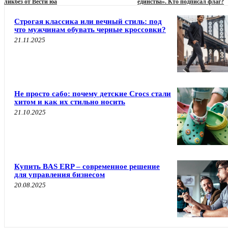
ликбез от Вести юа
единства». Кто подписал флаг?
Строгая классика или вечный стиль: под
что мужчинам обувать черные кроссовки?
21.11.2025
Не просто сабо: почему детские Crocs стали
хитом и как их стильно носить
21.10.2025
Купить BAS ERP – современное решение
для управления бизнесом
20.08.2025