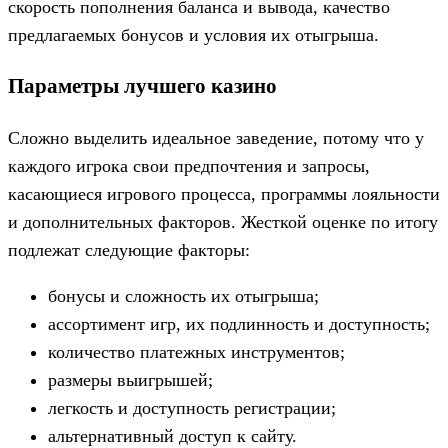
скорость пополнения баланса и вывода, качество
предлагаемых бонусов и условия их отыгрыша.
Параметры лучшего казино
Сложно выделить идеальное заведение, потому что у
каждого игрока свои предпочтения и запросы,
касающиеся игрового процесса, программы лояльности
и дополнительных факторов. Жесткой оценке по итогу
подлежат следующие факторы:
бонусы и сложность их отыгрыша;
ассортимент игр, их подлинность и доступность;
количество платежных инструментов;
размеры выигрышей;
легкость и доступность регистрации;
альтернативный доступ к сайту.