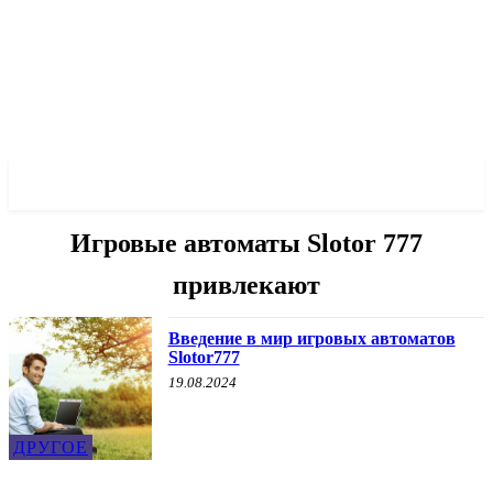
✓ MARIUPOL ✗
Игровые автоматы Slotor 777
привлекают
Введение в мир игровых автоматов
Slotor777
19.08.2024
ДРУГОЕ