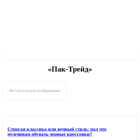
✓ MARIUPOL ✗
«Пак-Трейд»
Нет постов для отображения
Строгая классика или вечный стиль: под что
мужчинам обувать черные кроссовки?