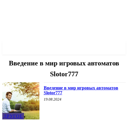
✓ MARIUPOL ✗
Введение в мир игровых автоматов
Slotor777
Введение в мир игровых автоматов
Slotor777
19.08.2024
ДРУГОЕ