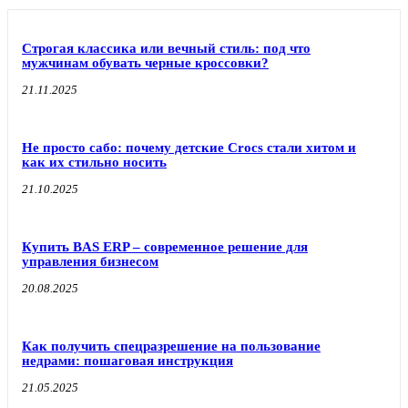
Строгая классика или вечный стиль: под что
мужчинам обувать черные кроссовки?
21.11.2025
Не просто сабо: почему детские Crocs стали хитом и
как их стильно носить
21.10.2025
Купить BAS ERP – современное решение для
управления бизнесом
20.08.2025
Как получить спецразрешение на пользование
недрами: пошаговая инструкция
21.05.2025