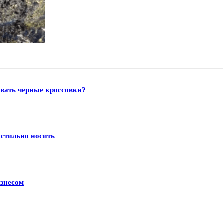
увать черные кроссовки?
 стильно носить
изнесом