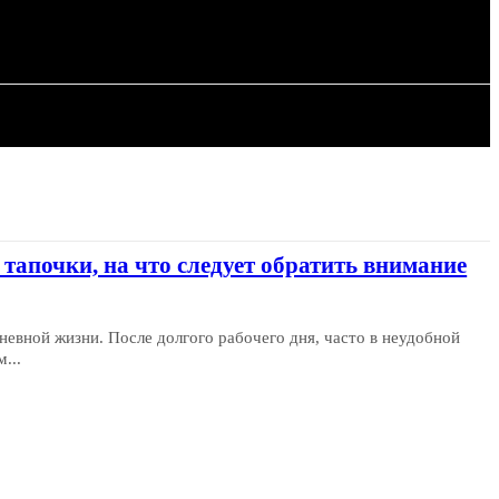
ИЯ
СТАТЬИ
апочки, на что следует обратить внимание
евной жизни. После долгого рабочего дня, часто в неудобной
...