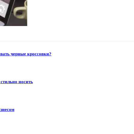
увать черные кроссовки?
 стильно носить
изнесом