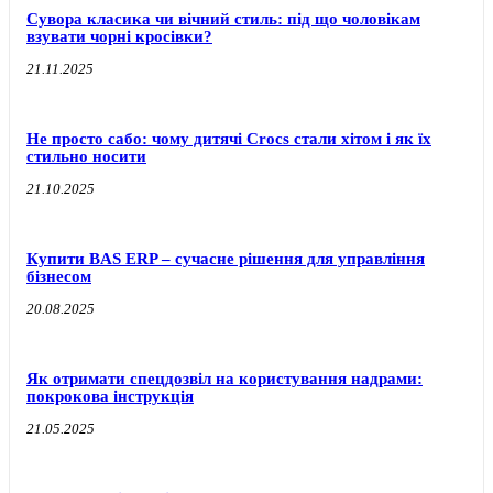
Сувора класика чи вічний стиль: під що чоловікам
взувати чорні кросівки?
21.11.2025
Не просто сабо: чому дитячі Crocs стали хітом і як їх
стильно носити
21.10.2025
Купити BAS ERP – сучасне рішення для управління
бізнесом
20.08.2025
Як отримати спецдозвіл на користування надрами:
покрокова інструкція
21.05.2025