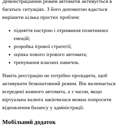
Демонстраційний режим автоматів активується в
багатьох ситуаціях. З його допомогою вдасться
вирішити кілька простих проблем:
підняття настрою і отримання позитивних
емоцій;
розробка ігрової стратегії;
оцінка нового ігрового автомата;
тренування власних навичок.
Навіть реєстрацію не потрібно проходити, щоб
активувати безкоштовний режим. Він включається
всередині кожного автомата, а з часом, якщо
віртуальна валюта закінчилася можна попросити
відновлення балансу у адміністрації.
Мобільний додаток