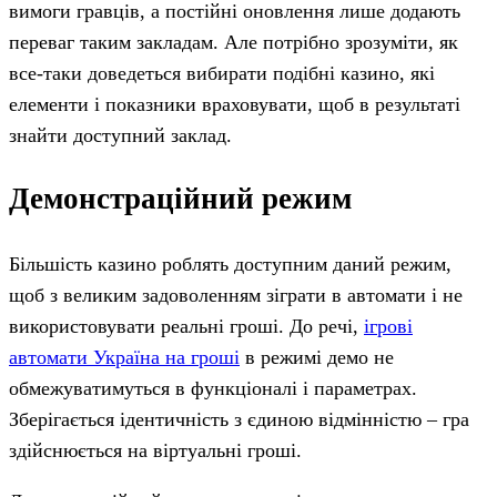
вимоги гравців, а постійні оновлення лише додають
переваг таким закладам. Але потрібно зрозуміти, як
все-таки доведеться вибирати подібні казино, які
елементи і показники враховувати, щоб в результаті
знайти доступний заклад.
Демонстраційний режим
Більшість казино роблять доступним даний режим,
щоб з великим задоволенням зіграти в автомати і не
використовувати реальні гроші. До речі,
ігрові
автомати Україна на гроші
в режимі демо не
обмежуватимуться в функціоналі і параметрах.
Зберігається ідентичність з єдиною відмінністю – гра
здійснюється на віртуальні гроші.