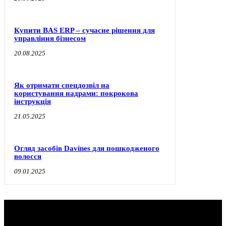
Купити BAS ERP – сучасне рішення для
управління бізнесом
20.08.2025
Як отримати спецдозвіл на
користування надрами: покрокова
інструкція
21.05.2025
Огляд засобів Davines для пошкодженого
волосся
09.01.2025