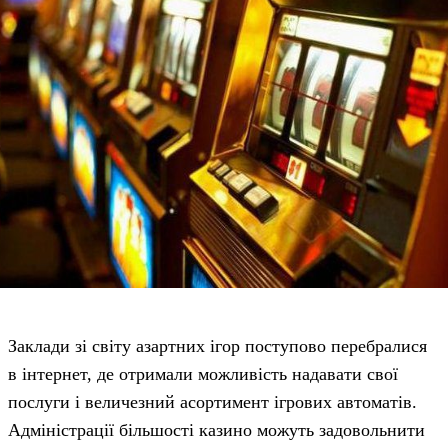
Заклади зі світу азартних ігор поступово перебралися
в інтернет, де отримали можливість надавати свої
послуги і величезний асортимент ігрових автоматів.
Адміністрації більшості казино можуть задовольнити