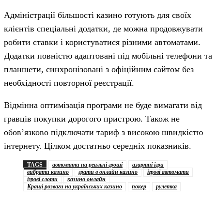
Адміністрації більшості казино готують для своїх
клієнтів спеціальні додатки, де можна продовжувати
робити ставки і користуватися різними автоматами.
Додатки повністю адаптовані під мобільні телефони та
планшети, синхронізовані з офіційним сайтом без
необхідності повторної реєстрації.
Відмінна оптимізація програми не буде вимагати від
гравців покупки дорогого пристрою. Також не
обов’язково підключати тариф з високою швидкістю
інтернету. Цілком достатньо середніх показників.
TAGS
автомати на реальні гроші
азартні ігри
вибрати казино
грати в онлайн казино
ігрові автомати
ігрові слоти
казино онлайн
Кращі розваги на українських казино
покер
рулетка