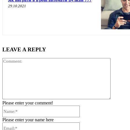
Як виграти в ігрові автомати Вулкан 777
29.10.2021
LEAVE A REPLY
Comment:
Please enter your comment!
Name:*
Please enter your name here
Email:*