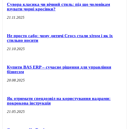
Сувора класика чи вічний стиль: під що чоловікам
взувати чорні кросівки?
21.11.2025
Не просто сабо: чому дитячі Crocs стали хітом і як їх
стильно носити
21.10.2025
Купити BAS ERP – сучасне рішення для управління
бізнесом
20.08.2025
Як отримати спецдозвіл на користування надрами:
покрокова інструкція
21.05.2025