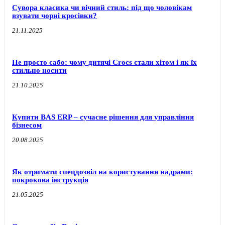
Сувора класика чи вічний стиль: під що чоловікам
взувати чорні кросівки?
21.11.2025
Не просто сабо: чому дитячі Crocs стали хітом і як їх
стильно носити
21.10.2025
Купити BAS ERP – сучасне рішення для управління
бізнесом
20.08.2025
Як отримати спецдозвіл на користування надрами:
покрокова інструкція
21.05.2025