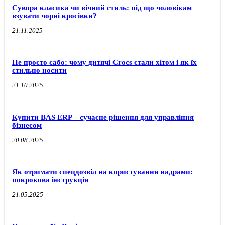
Сувора класика чи вічний стиль: під що чоловікам
взувати чорні кросівки?
21.11.2025
Не просто сабо: чому дитячі Crocs стали хітом і як їх
стильно носити
21.10.2025
Купити BAS ERP – сучасне рішення для управління
бізнесом
20.08.2025
Як отримати спецдозвіл на користування надрами:
покрокова інструкція
21.05.2025