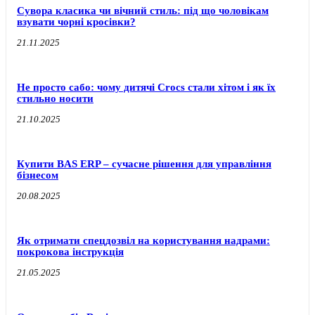
Сувора класика чи вічний стиль: під що чоловікам
взувати чорні кросівки?
21.11.2025
Не просто сабо: чому дитячі Crocs стали хітом і як їх
стильно носити
21.10.2025
Купити BAS ERP – сучасне рішення для управління
бізнесом
20.08.2025
Як отримати спецдозвіл на користування надрами:
покрокова інструкція
21.05.2025