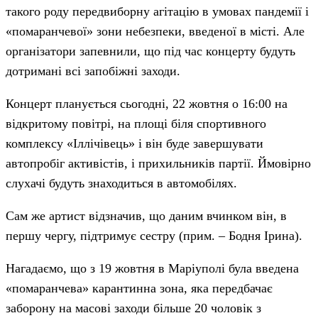
такого роду передвиборну агітацію в умовах пандемії і
«помаранчевої» зони небезпеки, введеної в місті. Але
організатори запевнили, що під час концерту будуть
дотримані всі запобіжні заходи.
Концерт планується сьогодні, 22 жовтня о 16:00 на
відкритому повітрі, на площі біля спортивного
комплексу «Іллічівець» і він буде завершувати
автопробіг активістів, і прихильників партії. Ймовірно
слухачі будуть знаходиться в автомобілях.
Сам же артист відзначив, що даним вчинком він, в
першу чергу, підтримує сестру (прим. – Бодня Ірина).
Нагадаємо, що з 19 жовтня в Маріуполі була введена
«помаранчева» карантинна зона, яка передбачає
заборону на масові заходи більше 20 чоловік з