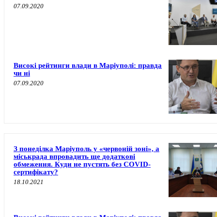
07.09.2020
Високі рейтинги влади в Маріуполі: правда
чи ні
07.09.2020
З понеділка Маріуполь у «червоній зоні», а
міськрада впровадить ще додаткові
обмеження. Куди не пустять без COVID-
сертифікату?
18.10.2021