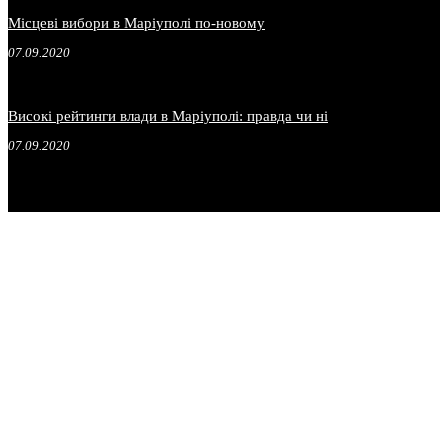
Місцеві вибори в Маріуполі по-новому
07.09.2020
Високі рейтинги влади в Маріуполі: правда чи ні
07.09.2020
.
.
.