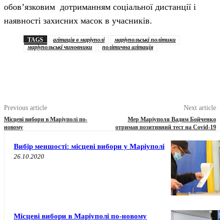
обов’язковим дотриманням соціальної дистанції і
наявності захисних масок в учасників.
TAGS
агітація в маріуполі
маріупольські політики
маріупольські чиновники
політична агітація
Previous article
Next article
Місцеві вибори в Маріуполі по-
Мер Маріуполя Вадим Бойченко
новому
отримав позитивний тест на Covid-19
Вибір меншості: місцеві вибори у Маріуполі
26.10.2020
Місцеві вибори в Маріуполі по-новому