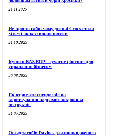
чоловікам взувати чорні кросівки?
21.11.2025
Не просто сабо: чому дитячі Crocs стали
хітом і як їх стильно носити
21.10.2025
Купити BAS ERP – сучасне рішення для
управління бізнесом
20.08.2025
Як отримати спецдозвіл на
користування надрами: покрокова
інструкція
21.05.2025
Огляд засобів Davines для пошкодженого