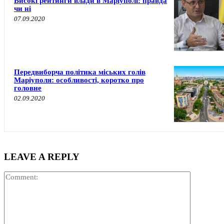
Високі рейтинги влади в Маріуполі: правда
чи ні
07.09.2020
Передвиборча політика міських голів
Маріуполя: особливості, коротко про
головне
02.09.2020
LEAVE A REPLY
Comment: