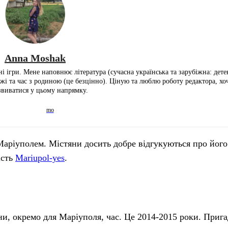
Anna Moshak
і ігри. Мене наповнює література (сучасна українська та зарубіжна: дете
ожі та час з родиною (це безцінно). Ціную та люблю роботу редактора, х
звиватися у цьому напрямку.
аріуполем. Містяни досить добре відгукуються про його 
ість
Mariupol-yes
.
и, окремо для Маріуполя, час. Це 2014-2015 роки. Прига