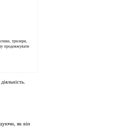
ктиви, трилери,
очу продовжувати
діяльність.
дуючи, як він