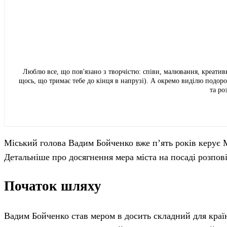
Люблю все, що пов'язано з творчістю: співи, малювання, креативн
щось, що тримає тебе до кінця в напрузі). А окремо виділю подор
та ро
Міський голова Вадим Бойченко вже п’ять років керує М
Детальніше про досягнення мера міста на посаді розпов
Початок шляху
Вадим Бойченко став мером в досить складний для країн