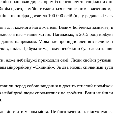
ас він працював директором із персоналу та соціальних п
Окрім цього, комбінат славиться величезним колективом, 
іше ця цифра досягала 100 000 осіб (ще у радянські часи
я і для кожного його жителя. Вадим Бойченко зазначає, 
ого з нас – наше життя. Нагадаємо, в 2015 році відбува
в даним напрямком. Мова йде про відновлення з величез
чків, шкіл. Це була зима, тому необхідно було досить шв
кати, адже небайдужі приходили самі. Люди своїми рукам
ям мікрорайону «Східний». За два місяці спільними зуси
ставили перед собою завдання в досить стислий проміжок
а небайдужі люди спромоглися це зробити. Вони не йшли 
я.
є він стати мером міста. Це його зачепило, відгукнулося 