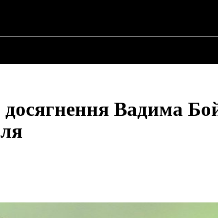
✗
ПРО ПОЛІТИКУ
ПРО МЕРА
ВОЄННА ІСТО
а: досягнення Вадима Бо
оля
Share