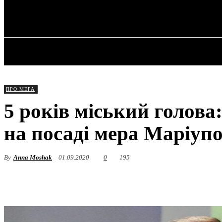
✓ MARIUPOL 
Субота, 8 Серпня, 2026
ГОЛОВНА
ПРО МЕРА
5 років міський голов
на посаді мера Маріуп
By
Anna Moshak
01.09.2020
0
195