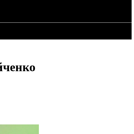
РІЯ
СТАТТІ
йченко