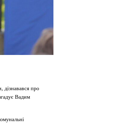
, дізнавався про
 згадує Вадим
комунальні