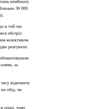
итань комбінату
близько 30 000
).
що в той час
вся обстріл
ним колективом
идко реагувати.
и облаштовували
ллями, за
 часу відновити
на обід, чи
в серці, тому