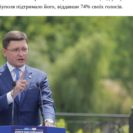
уполя підтримало його, віддавши 74% своїх голосів.