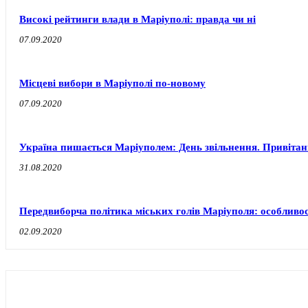
Високі рейтинги влади в Маріуполі: правда чи ні
07.09.2020
Місцеві вибори в Маріуполі по-новому
07.09.2020
Україна пишається Маріуполем: День звільнення. Привіта
31.08.2020
Передвиборча політика міських голів Маріуполя: особливос
02.09.2020