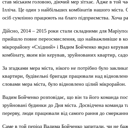
став міським головою, діючий мер зітхає. Адже в той ч
Ілліча. Це один з найбільших комбінатів нашого міста. 
осіб сумлінно працюють на благо підприємства. Хоча ран
Дійсно, 2014 – 2015 роки стали складними для Маріупол
прийшло повне переосмислення, що найважливіше в кожн
мікрорайону «Східний» і Вадим Бойченко якраз керува
комбінату, яким він керував, зруйнованих квартир, садо
За згадками мера міста, нікого не потрібно було закли
квартири, будівельні бригади працювали над відновленн
словами мера міста, було відновлено цілий мікрорайон.
Вадим Бойченко розповідає, що він та його команда по
зруйновані будинки до Дня міста. Досвідчена команда т
перерву, люди працювали від самого рання до смерканн
Саме в той період Вадима Бойченко запитали, чи не бажа