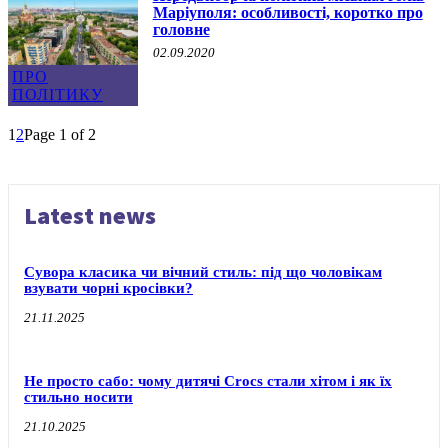
Маріуполя: особливості, коротко про
головне
02.09.2020
ПРО
ПОЛІТИКУ
1
2
Page 1 of 2
Latest news
Сувора класика чи вічний стиль: під що чоловікам
взувати чорні кросівки?
21.11.2025
Не просто сабо: чому дитячі Crocs стали хітом і як їх
стильно носити
21.10.2025