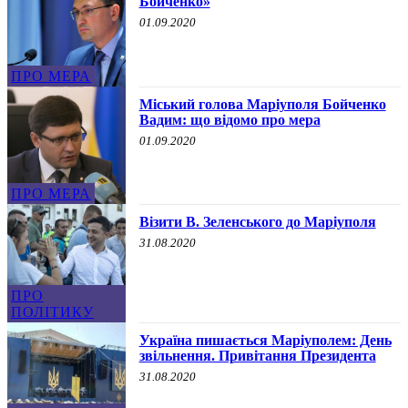
Бойченко»
01.09.2020
ПРО МЕРА
Міський голова Маріуполя Бойченко
Вадим: що відомо про мера
01.09.2020
ПРО МЕРА
Візити В. Зеленського до Маріуполя
31.08.2020
ПРО
ПОЛІТИКУ
Україна пишається Маріуполем: День
звільнення. Привітання Президента
31.08.2020