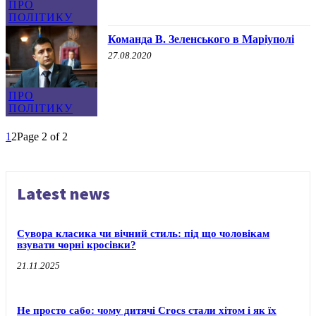
ПРО
ПОЛІТИКУ
Команда В. Зеленського в Маріуполі
27.08.2020
ПРО
ПОЛІТИКУ
1
2
Page 2 of 2
Latest news
Сувора класика чи вічний стиль: під що чоловікам
взувати чорні кросівки?
21.11.2025
Не просто сабо: чому дитячі Crocs стали хітом і як їх